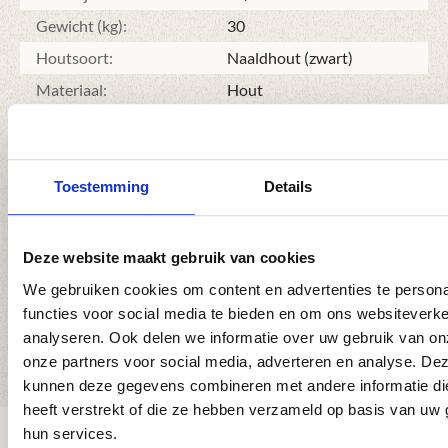
dus van belang dat er een rechts hoog en een links hoog
scherm gebruikt wordt.
Gewicht (kg):
30
Houtsoort:
Naaldhout (zwart)
Let op: De zwarte kleur blijft niet altijd mooi. Na enige tijd
Materiaal:
Hout
gaat de kleur veranderen. Om dit te voorkomen is een
jaarlijkse behandeling aan te raden. Hiervoor is beits
Model:
Verticale planken
beschikbaar in onze webshop.
Vorm:
Schuin aflopend
Toestemming
Details
Montage
Instructievideo
Deze website maakt gebruik van cookies
Plaatsen van een hout-beton
We gebruiken cookies om content en advertenties te persona
schutting
functies voor social media te bieden en om ons websiteverke
8:55
analyseren. Ook delen we informatie over uw gebruik van on
onze partners voor social media, adverteren en analyse. De
Download montagehandleiding
kunnen deze gegevens combineren met andere informatie di
heeft verstrekt of die ze hebben verzameld op basis van uw 
Ervaringen van onze klanten
hun services.