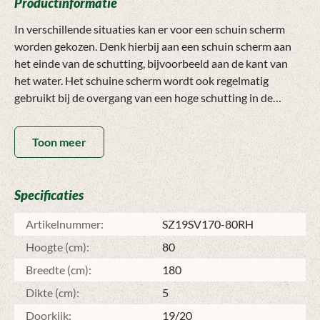
Productinformatie
In verschillende situaties kan er voor een schuin scherm
worden gekozen. Denk hierbij aan een schuin scherm aan
het einde van de schutting, bijvoorbeeld aan de kant van
het water. Het schuine scherm wordt ook regelmatig
gebruikt bij de overgang van een hoge schutting in de
achtertuin naar een lage schutting in de voortuin. Deze
overgang kan ook zonder schuin scherm, maar met een
Toon meer
schuin scherm is de overgang mooier.
De schuine schermen zijn zowel links als rechts hoog
Specificaties
leverbaar. Dit houdt in dat de volle kant van het scherm (10
planken bij een 21-planks scherm) aan de linkse zijde of aan
Artikelnummer:
SZ19SV170-80RH
de rechtse zijde hoog is uitgevoerd. Dit bepaalt uiteindelijk
Hoogte (cm):
80
aan welke kant van de schutting het montagemateriaal
wordt bevestigd.
Breedte (cm):
180
Dikte (cm):
5
In het geval van twee schuine schermen achter elkaar, is het
Doorkijk:
19/20