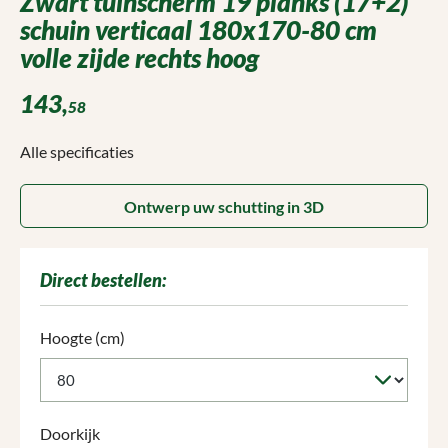
Zwart tuinscherm 19 planks (17+2)
schuin verticaal 180x170-80 cm
volle zijde rechts hoog
143,
58
Alle specificaties
Ontwerp uw schutting in 3D
Direct bestellen:
Selecteer
Hoogte (cm)
Selecteer
Doorkijk