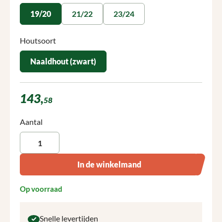
19/20
21/22
23/24
Selecteer
Houtsoort
Naaldhout (zwart)
143,
58
Producthoeveelheid: Voer de gewenste hoeveelheid in of gebruik 
Aantal
In de winkelmand
Op voorraad
Snelle levertijden