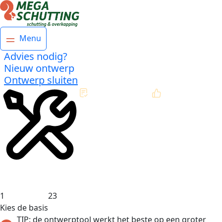
Menu
Advies nodig?
Nieuw ontwerp
Ontwerp sluiten
Direct offerte
op maat
Klantbeoordeling:
9,3
Montage- en
inmeetservice
1
2
3
Kies de basis
TIP: de ontwerptool werkt het beste op een groter