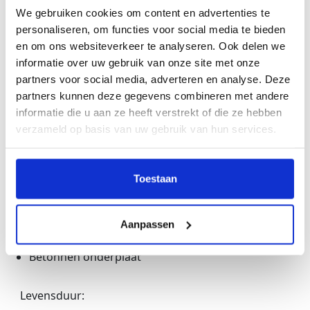
Houten poort
We gebruiken cookies om content en advertenties te
personaliseren, om functies voor social media te bieden
Levensduur:
en om ons websiteverkeer te analyseren. Ook delen we
informatie over uw gebruik van onze site met onze
Kies beton
partners voor social media, adverteren en analyse. Deze
partners kunnen deze gegevens combineren met andere
informatie die u aan ze heeft verstrekt of die ze hebben
verzameld op basis van uw gebruik van hun services.
Toestaan
Tuinhek
Houten hek en poort
Aanpassen
Houten of betonnen palen
Betonnen onderplaat
Levensduur: