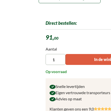
Direct bestellen:
91,
00
Producthoeveelheid: Voer de gewenste ho
Aantal
In de wi
Op voorraad
Snelle levertijden
Eigen vertrouwde transporteurs
Advies op maat
Klanten geven ons een 9,0