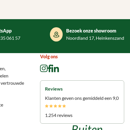
tsApp
Bezoek onze showroom
235 061 57
Noordland 17, Heinkenszand
Volg ons
en,
elen
n vertrouwde
Reviews
Klanten geven ons gemiddeld een 9,0
ce
1.254 reviews
Buiten