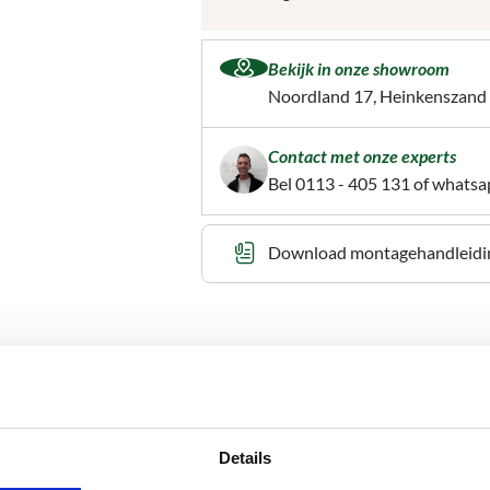
Bekijk in onze showroom
Noordland 17, Heinkenszand
Contact met onze experts
Bel
0113 - 405 131
of whatsa
Download montagehandleidi
n nauwkeurig plaatsen van deuren in diverse buiten-
Details
om een deurkozijn stevig, waterpas en stabiel te
.