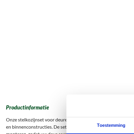
Productinformatie
Onze stelkozijnset voor deuren is ideaal voor het eenvoudig e
Toestemming
en binnenconstructies. De set bevat alle benodigde onderdelen 
monteren, zodat uw deur correct sluit en optimaal functioneert