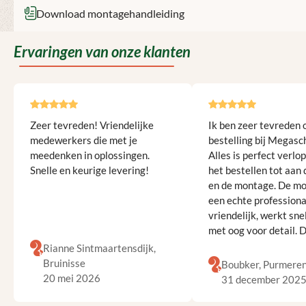
Download montagehandleiding
Ervaringen van onze klanten
Afbeeldingengalerij overslaan
Zeer tevreden! Vriendelijke
Ik ben zeer tevreden 
medewerkers die met je
bestelling bij Megasc
meedenken in oplossingen.
Alles is perfect verlo
Snelle en keurige levering!
het bestellen tot aan 
en de montage. De m
een echte professiona
vriendelijk, werkt snel
met oog voor detail. 
schutting staat er prac
Rianne Sintmaartensdijk,
Kortom, topkwaliteit 
Bruinisse
Boubker, Purmere
uitstekende service!
20 mei 2026
31 december 202