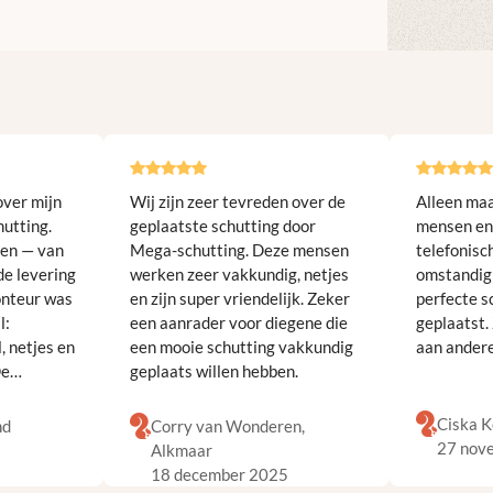
over mijn
Wij zijn zeer tevreden over de
Alleen maa
hutting.
geplaatste schutting door
mensen en 
pen — van
Mega-schutting. Deze mensen
telefonisc
de levering
werken zeer vakkundig, netjes
omstandig
onteur was
en zijn super vriendelijk. Zeker
perfecte s
l:
een aanrader voor diegene die
geplaatst.
, netjes en
een mooie schutting vakkundig
aan ander
De
geplaats willen hebben.
htig bij.
en
Ciska K
nd
Corry van Wonderen,
 Aanrader!
27 nov
5
Alkmaar
18 december 2025