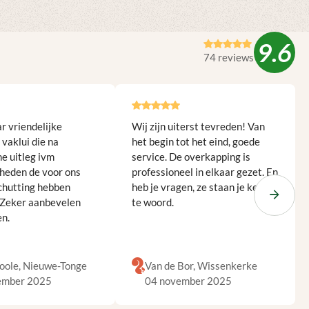
9.6
74 reviews
r vriendelijke
Wij zijn uiterst tevreden! Van
vaklui die na
het begin tot het eind, goede
he uitleg ivm
service. De overkapping is
heden de voor ons
professioneel in elkaar gezet. En
chutting hebben
heb je vragen, ze staan je keurig
 Zeker aanbevelen
te woord.
en.
oole, Nieuwe-Tonge
Van de Bor, Wissenkerke
ember 2025
04 november 2025