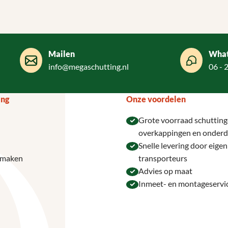
Mailen
Wha
info@megaschutting.nl
06 - 
ing
Onze voordelen
Grote voorraad schutting
overkappingen en onderd
Snelle levering door eige
 maken
transporteurs
Advies op maat
Inmeet- en montageservi