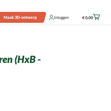
Over ons
Zakelijk bestellen
Showroom
Klantenservice
Maak 3D-ontwerp
Inloggen
€ 0,00
Winkelwagen
ren (HxB -