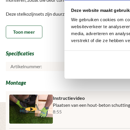
Deze website maakt gebruik
Deze stelkozijnsets zijn duurzaam en maatvast en geschikt vo
We gebruiken cookies om cont
bieden een praktische oplossing voor zowel doe-het-zelvers al
websiteverkeer te analyseren
verloopt.
Toon meer
media, adverteren en analys
verstrekt of die ze hebben v
Voordelen van een stelkozijnset voor deuren
> Complete set voor eenvoudige en nauwkeurige montage
Specificaties
> Zorgt voor een stevig en waterpas deurkozijn
> Duurzaam en maatvast
Artikelnummer:
> Geschikt voor verschillende deurtypes en afmetingen
> Ideaal voor zowel particuliere als professionele toepassingen
Montage
Met een stelkozijnset voor deuren plaatst u uw deur eenvoudig,
aanpassingen of problemen tijdens de montage.
Instructievideo
Plaatsen van een hout-beton schuttin
8:55