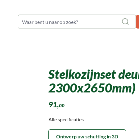
waardering: 9,6
ren en toebehoren
Stelkozijnset deu
2300x2650mm)
91,
00
Alle specificaties
Ontwerp uw schutting in 3D