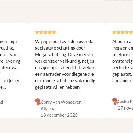
over mijn
Wij zijn zeer tevreden over de
Alleen maa
hutting.
geplaatste schutting door
mensen en 
pen — van
Mega-schutting. Deze mensen
telefonisc
de levering
werken zeer vakkundig, netjes
omstandig
onteur was
en zijn super vriendelijk. Zeker
perfecte s
l:
een aanrader voor diegene die
geplaatst.
, netjes en
een mooie schutting vakkundig
aan ander
De
geplaats willen hebben.
htig bij.
en
Ciska K
nd
Corry van Wonderen,
 Aanrader!
27 nov
5
Alkmaar
18 december 2025