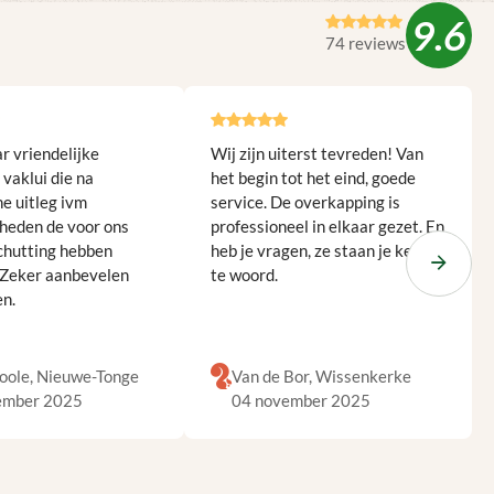
9.6
74 reviews
r vriendelijke
Wij zijn uiterst tevreden! Van
vaklui die na
het begin tot het eind, goede
he uitleg ivm
service. De overkapping is
heden de voor ons
professioneel in elkaar gezet. En
chutting hebben
heb je vragen, ze staan je keurig
 Zeker aanbevelen
te woord.
en.
oole, Nieuwe-Tonge
Van de Bor, Wissenkerke
ember 2025
04 november 2025