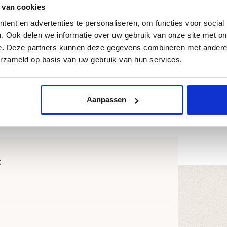
 kans op lekkage klein is. Montage is eenvoudig
 van cookies
n in onze webshop kunt bestellen.
ent en advertenties te personaliseren, om functies voor social
. Ook delen we informatie over uw gebruik van onze site met on
oudig het aantal vierkante meters dat u nodig
e. Deze partners kunnen deze gegevens combineren met andere i
jk.
erzameld op basis van uw gebruik van hun services.
 uw project? Neem gerust contact met ons op, wij
RF.21
Aanpassen
g