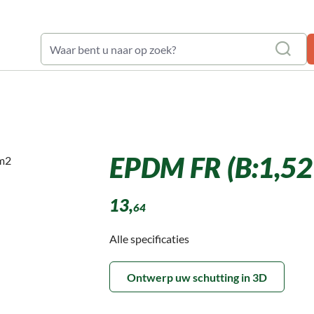
waardering: 9,6
M membramen 1,14mm
EPDM FR (B:1,52 x
13,
64
Alle specificaties
Ontwerp uw schutting in 3D