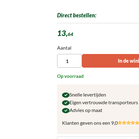
Direct bestellen:
13,
64
Producthoeveelheid: Voer de gewenste ho
Aantal
In de wi
Op voorraad
Snelle levertijden
Eigen vertrouwde transporteurs
Advies op maat
Klanten geven ons een 9,0