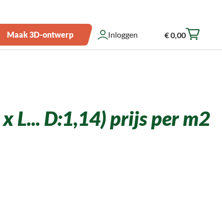
Over ons
Zakelijk bestellen
Showroom
Klantenservice
Maak 3D-ontwerp
Inloggen
€ 0,00
Winkelwagen
 L... D:1,14) prijs per m2