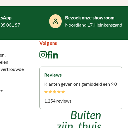
tsApp
Bezoek onze showroom
235 061 57
Noordland 17, Heinkenszand
Volg ons
en,
elen
n vertrouwde
Reviews
Klanten geven ons gemiddeld een 9,0
ce
1.254 reviews
Buiten
zijn, thuis