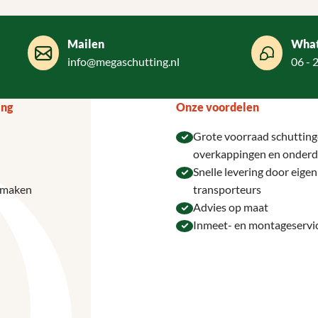
Mailen
Wha
info@megaschutting.nl
06 - 
ing
Onze voordelen
Grote voorraad schutting
overkappingen en onderd
Snelle levering door eige
 maken
transporteurs
Advies op maat
Inmeet- en montageservi