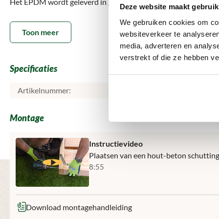
Het EPDM wordt geleverd in grote naadloze banen, waardoor de
Deze website maakt gebruik
met speciale EPDM lijm, die u samen met andere benodigdhede
We gebruiken cookies om cont
Toon meer
websiteverkeer te analyseren
Wij hebben verschillende breedtes op voorraad. U bestelt eenv
media, adverteren en analys
heeft. Afhalen bij ons magazijn of thuisbezorgen is beide mogeli
verstrekt of die ze hebben v
Specificaties
Heeft u vragen over EPDM dakbedekking of de juiste maat voor
helpen u graag verder.
Artikelnummer:
Montage
Instructievideo
Plaatsen van een hout-beton schuttin
8:55
Download montagehandleiding