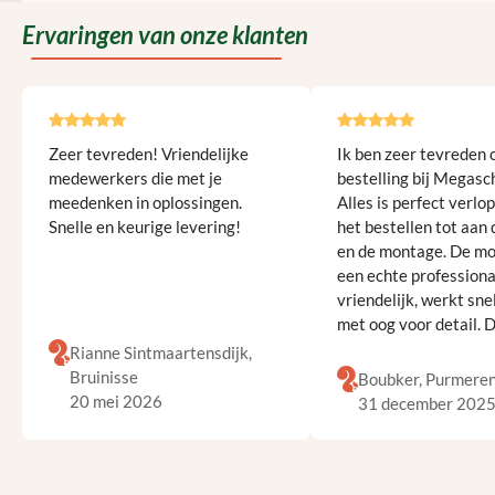
Ervaringen van onze klanten
Afbeeldingengalerij overslaan
Zeer tevreden! Vriendelijke
Ik ben zeer tevreden 
medewerkers die met je
bestelling bij Megasc
meedenken in oplossingen.
Alles is perfect verlo
Snelle en keurige levering!
het bestellen tot aan 
en de montage. De m
een echte professiona
vriendelijk, werkt snel
met oog voor detail. 
schutting staat er prac
Rianne Sintmaartensdijk,
Kortom, topkwaliteit 
Bruinisse
Boubker, Purmere
uitstekende service!
20 mei 2026
31 december 202