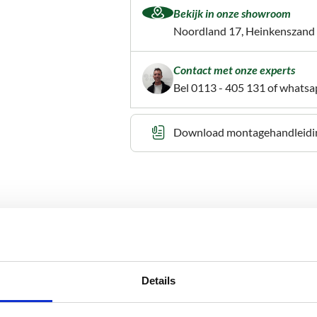
Bekijk in onze showroom
Noordland 17, Heinkenszand
Contact met onze experts
Bel
0113 - 405 131
of whatsa
Download montagehandleidi
oor platte en licht hellende daken, zoals
 UV-bestendig, onderhoudsvrij en gaat jarenlang
Details