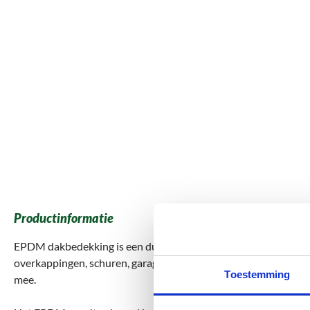
Productinformatie
EPDM dakbedekking is een duurzame en waterdichte oplossing v
overkappingen, schuren, garages en carports. Het materiaal is
Toestemming
mee.