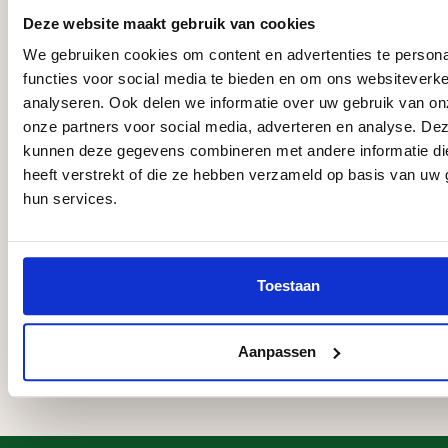
EPDM FR (B:6,10 x L...
EPDM contactlijm 5
Deze website maakt gebruik van cookies
D:1,14) prijs per m2
liter
We gebruiken cookies om content en advertenties te persona
functies voor social media te bieden en om ons websiteverke
13,
69,
64
51
analyseren. Ook delen we informatie over uw gebruik van on
Op voorraad
Op voorraad
onze partners voor social media, adverteren en analyse. De
kunnen deze gegevens combineren met andere informatie di
heeft verstrekt of die ze hebben verzameld op basis van uw 
hun services.
EPDM contactlijm 1
MS Kit
liter
Toestaan
13,
17,
50
55
Op voorraad
Op voorraad
Aanpassen