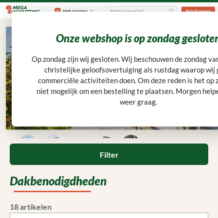
Ga naar de hoofdinhoud
Klantwaardering: 9,6
5.000 m² voorraad
Montageservice
Snelle levering
menu
Winkelwagentje bevat 0 art
Onze webshop is op zondag geslote
Op zondag zijn wij gesloten. Wij beschouwen de zondag va
christelijke geloofsovertuiging als rustdag waarop wij
commerciële activiteiten doen. Om deze reden is het op
Home
Overkapping
Dakbenodigdheden
niet mogelijk om een bestelling te plaatsen. Morgen helpe
weer graag.
Categorieën
Filter
Dakbenodigdheden
18 artikelen