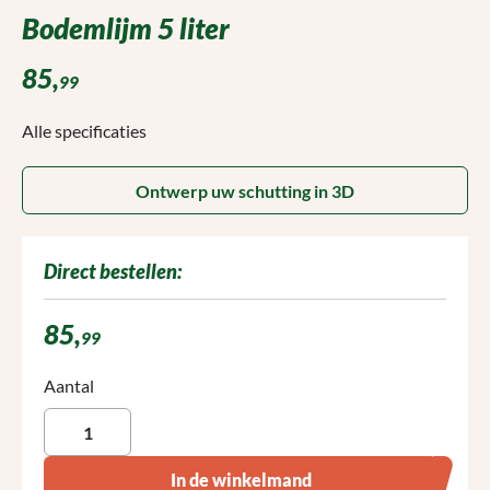
Bodemlijm 5 liter
85,
99
Alle specificaties
Ontwerp uw schutting in 3D
Direct bestellen:
85,
99
Producthoeveelheid: Voer de gewenste hoeveelheid in of gebruik 
Aantal
In de winkelmand