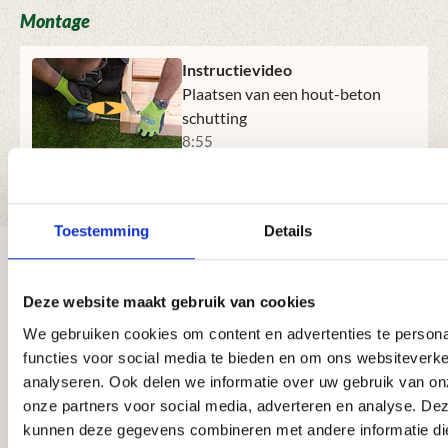
Montage
Instructievideo
Plaatsen van een hout-beton
schutting
8:55
Download montagehandleiding
Toestemming
Details
Ervaringen van onze klanten
Afbeeldingengalerij overslaan
Deze website maakt gebruik van cookies
We gebruiken cookies om content en advertenties te persona
Zeer tevreden! Vriendelijke
Ik ben zeer tevreden over mijn
Wij zijn zeer tevreden over de
Alleen maar vriendeli
Wij zijn 
functies voor social media te bieden en om ons websiteverke
medewerkers die met je meedenken in
bestelling bij Megaschutting. Alles is
geplaatste schutting door Mega-
vaklui die na telefonis
begin tot
analyseren. Ook delen we informatie over uw gebruik van on
oplossingen. Snelle en keurige
perfect verlopen — van het bestellen
schutting. Deze mensen werken ze
omstandigheden de vo
overkappi
onze partners voor social media, adverteren en analyse. De
levering!
tot aan de levering en de montage. De
vakkundig, netjes en zijn super
schutting hebben gepl
gezet. En
monteur was een echte professional:
vriendelijk. Zeker een aanrader voo
aanbevelen aan ander
keurig te
kunnen deze gegevens combineren met andere informatie di