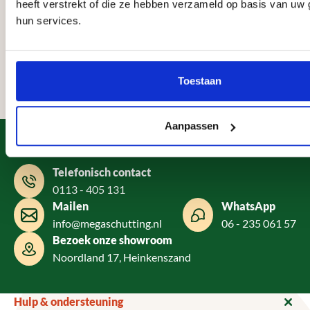
vriendelijk, werkt snel, netjes en met
diegene die een mooie schutting
heeft verstrekt of die ze hebben verzameld op basis van uw 
oog voor detail. De schutting staat er
vakkundig geplaats willen hebben.
hun services.
prachtig bij. Kortom, topkwaliteit en
uitstekende service! Aanrader!
Rianne Sintmaartensdijk, Bruinisse
Corry van Wonderen, Alkmaar
Ciska Koole, Nieuw
Van de
Boubker, Purmerend
20 mei 2026
18 december 2025
27 november 2025
04 no
Toestaan
31 december 2025
Aanpassen
Heeft u een vraag?
Telefonisch contact
0113 - 405 131
Mailen
WhatsApp
info@megaschutting.nl
06 - 235 061 57
Bezoek onze showroom
Noordland 17, Heinkenszand
Hulp & ondersteuning