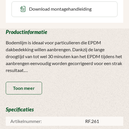
Download montagehandleiding
Productinformatie
Bodemlijm is ideaal voor particulieren die EPDM
dakbedekking willen aanbrengen. Dankzij de lange
droogtijd van tot wel 30 minuten kan het EPDM tijdens het
aanbrengen eenvoudig worden gecorrigeerd voor een strak
resultaat.
Bodemlijm is enkelzijdig en wordt alleen op de ondergrond
Toon meer
aangebracht. Let op: deze lijm is uitsluitend geschikt voor
houten ondergronden. Voor de afwerking van opstaande
randen is altijd contactlijm nodig. Gebruik hiervoor de
Specificaties
RedFox® Spraybond, zodat de lijm gelijkmatig verdeeld
wordt en u een professioneel resultaat krijgt zonder
Artikelnummer:
RF.261
geknoei.