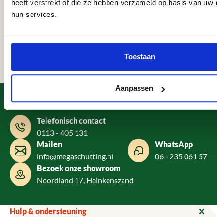
vriendelijk, werkt snel, netjes en met
diegene die een mooie schutting
heeft verstrekt of die ze hebben verzameld op basis van uw 
oog voor detail. De schutting staat er
vakkundig geplaats willen hebben.
hun services.
prachtig bij. Kortom, topkwaliteit en
uitstekende service! Aanrader!
Rianne Sintmaartensdijk, Bruinisse
Corry van Wonderen, Alkmaar
Ciska Koole, Nieuw
Van de
Boubker, Purmerend
20 mei 2026
18 december 2025
27 november 2025
04 no
Toestaan
31 december 2025
Aanpassen
Heeft u een vraag?
Telefonisch contact
0113 - 405 131
Mailen
WhatsApp
info@megaschutting.nl
06 - 235 061 57
Bezoek onze showroom
Noordland 17, Heinkenszand
Hulp & ondersteuning