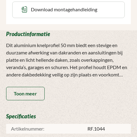
Download montagehandleiding
Productinformatie
Dit aluminium knelprofiel 50 mm biedt een stevige en
duurzame afwerking van dakranden en aansluitingen bij
platte en licht hellende daken, zoals overkappingen,
veranda’s, garages en schuren. Het profiel houdt EPDM en
andere dakbedekking veilig op zijn plaats en voorkomt
losraken, lekkages en vochtproblemen.
Toon meer
Gemaakt van hoogwaardig aluminium en voorzien van een
duurzame coating, is het knelprofiel bestand tegen corrosie
en alle weersinvloeden. Het praktische ontwerp maakt de
Specificaties
montage eenvoudig, geschikt voor zowel doe-het-zelvers
als professionals.
Artikelnummer:
RF.1044