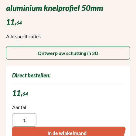
aluminium knelprofiel 50mm
11,
64
Alle specificaties
Ontwerp uw schutting in 3D
Direct bestellen:
11,
64
Producthoeveelheid: Voer de gewenste hoeveelheid in of gebruik 
Aantal
In de winkelmand