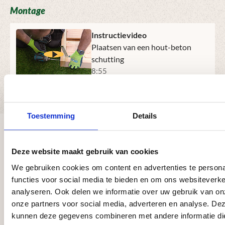
Met dit aluminium knelprofiel 50 mm creëert u een nette,
Montage
professionele en waterdichte afwerking van uw dakranden,
zodat uw dakbedekking stevig blijft zitten. Ideaal voor een
Instructievideo
betrouwbare, duurzame en strakke dakrandafwerking.
Plaatsen van een hout-beton
schutting
8:55
Download montagehandleiding
Toestemming
Details
Ervaringen van onze klanten
Afbeeldingengalerij overslaan
Deze website maakt gebruik van cookies
We gebruiken cookies om content en advertenties te persona
Zeer tevreden! Vriendelijke
Ik ben zeer tevreden over mijn
Wij zijn zeer tevreden over de
Alleen maar vriendeli
Wij zijn 
functies voor social media te bieden en om ons websiteverke
medewerkers die met je meedenken in
bestelling bij Megaschutting. Alles is
geplaatste schutting door Mega-
vaklui die na telefonis
begin tot
analyseren. Ook delen we informatie over uw gebruik van on
oplossingen. Snelle en keurige
perfect verlopen — van het bestellen
schutting. Deze mensen werken ze
omstandigheden de vo
overkappi
onze partners voor social media, adverteren en analyse. De
levering!
tot aan de levering en de montage. De
vakkundig, netjes en zijn super
schutting hebben gepl
gezet. En
monteur was een echte professional:
vriendelijk. Zeker een aanrader voo
aanbevelen aan ander
keurig te
kunnen deze gegevens combineren met andere informatie di