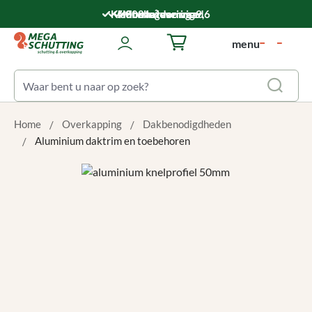
Ga naar de hoofdinhoud
Klantwaardering: 9,6
5.000 m² voorraad
Montageservice
Snelle levering
menu
Winkelwagentje bevat 0 art
Home
Overkapping
Dakbenodigdheden
Aluminium daktrim en toebehoren
Afbeeldingengalerij overslaan