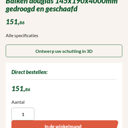
Balken douglas 145x190x4000mm
gedroogd en geschaafd
151,
86
Alle specificaties
Ontwerp uw schutting in 3D
Direct bestellen:
151,
86
Producthoeveelheid: Voer de gewenste hoeveelheid in of gebruik 
Aantal
In de winkelmand