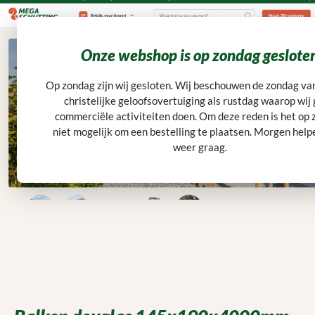
Ga naar de hoofdinhoud
Klantwaardering: 9,6
5.000 m² voorraad
Montageservice
Snelle levering
menu
Winkelwagentje bevat 0 art
Onze webshop is op zondag geslote
Op zondag zijn wij gesloten. Wij beschouwen de zondag va
christelijke geloofsovertuiging als rustdag waarop wij
commerciële activiteiten doen. Om deze reden is het op
Home
Overkapping
Overkapping hout
niet mogelijk om een bestelling te plaatsen. Morgen helpe
weer graag.
Afbeeldingengalerij overslaan