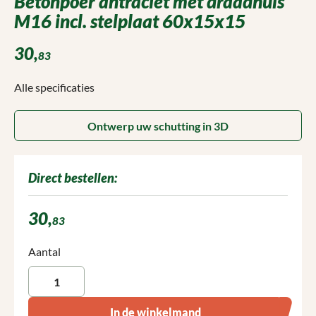
Betonpoer antraciet met draadhuls
M16 incl. stelplaat 60x15x15
30,
83
Alle specificaties
Ontwerp uw schutting in 3D
Direct bestellen:
30,
83
Producthoeveelheid: Voer de gewenste hoeveelheid in of gebruik 
Aantal
In de winkelmand