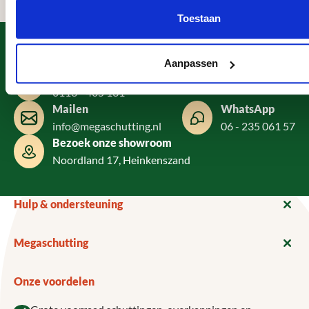
Toestaan
Heeft u een vraag?
Aanpassen
Telefonisch contact
0113 - 405 131
Mailen
WhatsApp
info@megaschutting.nl
06 - 235 061 57
Bezoek onze showroom
Noordland 17, Heinkenszand
Hulp & ondersteuning
Megaschutting
Onze voordelen