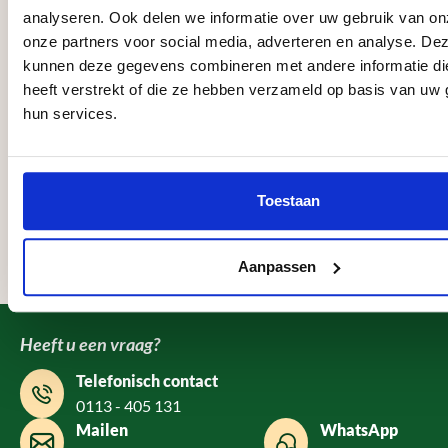
analyseren. Ook delen we informatie over uw gebruik van on
Zeer tevreden! Vriendelijke
Ik ben zeer tevreden over mijn
Wij zijn zeer tevreden over de
Alleen maar vriendeli
Wij zijn 
onze partners voor social media, adverteren en analyse. De
medewerkers die met je meedenken in
bestelling bij Megaschutting. Alles is
geplaatste schutting door Mega-
vaklui die na telefonis
begin tot
kunnen deze gegevens combineren met andere informatie di
oplossingen. Snelle en keurige
perfect verlopen — van het bestellen
schutting. Deze mensen werken ze
omstandigheden de vo
overkappi
levering!
tot aan de levering en de montage. De
vakkundig, netjes en zijn super
schutting hebben gepl
gezet. En
heeft verstrekt of die ze hebben verzameld op basis van uw 
monteur was een echte professional:
vriendelijk. Zeker een aanrader voo
aanbevelen aan ander
keurig te
hun services.
vriendelijk, werkt snel, netjes en met
diegene die een mooie schutting
oog voor detail. De schutting staat er
vakkundig geplaats willen hebben.
prachtig bij. Kortom, topkwaliteit en
uitstekende service! Aanrader!
Toestaan
Rianne Sintmaartensdijk, Bruinisse
Corry van Wonderen, Alkmaar
Ciska Koole, Nieuw
Van de
Boubker, Purmerend
20 mei 2026
18 december 2025
27 november 2025
04 no
31 december 2025
Aanpassen
Heeft u een vraag?
Telefonisch contact
0113 - 405 131
Mailen
WhatsApp