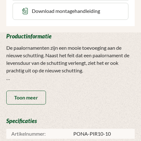
Download montagehandleiding
Productinformatie
De paalornamenten zijn een mooie toevoeging aan de
nieuwe schutting. Naast het feit dat een paalornament de
levensduur van de schutting verlengt, ziet het er ook
prachtig uit op de nieuwe schutting.
De montage van het ornament is ook zeer eenvoudig, door
middel van een deuvel wat al in het paalornament is
Toon meer
verwerkt. Na het boren van een gat van 16mm in de kop van
de schuttingpaal, kan het paalornament met de deuvel in
één beweging op de schuttingpaal gedrukt worden.
Specificaties
Na verloop van tijd zal de kleur wel vergrijzen, dit is te
Artikelnummer:
PONA-PIR10-10
voorkomen door het ornament te beitsen met ademende