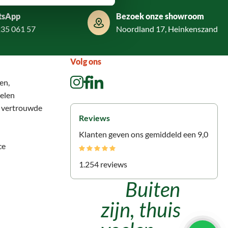
tsApp
Bezoek onze showroom
235 061 57
Noordland 17, Heinkenszand
Volg ons
en,
elen
n vertrouwde
Reviews
Klanten geven ons gemiddeld een 9,0
ce
1.254 reviews
Buiten
zijn, thuis