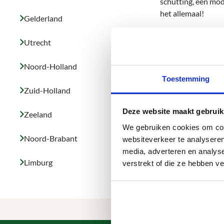
schutting, een mod
het allemaal!
Gelderland
Ons team van profe
Utrecht
met u mee en geven
Noord-Holland
Als u in Zaanstad 
Toestemming
ervoor dat uw schu
Zuid-Holland
Dus, waar wacht u 
Deze website maakt gebruik
Zeeland
kunt genieten!
We gebruiken cookies om cont
Noord-Brabant
websiteverkeer te analyseren
media, adverteren en analys
Limburg
verstrekt of die ze hebben v