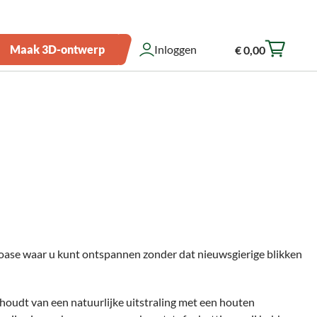
Over ons
Zakelijk bestellen
Showroom
Klantenservice
Maak 3D-ontwerp
Inloggen
€ 0,00
Winkelwagen
-oase waar u kunt ontspannen zonder dat nieuwsgierige blikken
u houdt van een natuurlijke uitstraling met een houten