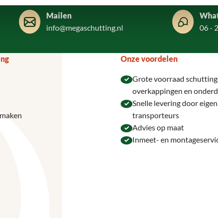
Mailen
Wha
info@megaschutting.nl
06 - 
ing
Onze voordelen
Grote voorraad schutting
overkappingen en onderd
Snelle levering door eige
 maken
transporteurs
Advies op maat
Inmeet- en montageservi