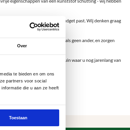
vrije eigenschappen van een kunststof schutting - wij hebben
ing die perfect bij uw smaak en budget past. Wij denken graag
le omstandigheden en regelgeving als geen ander, en zorgen
Over
atst wordt.
 betekenen. Wij beloven u een tuin waar u nog jarenlang van
 media te bieden en om ons
ze partners voor social
nformatie die u aan ze heeft
Toestaan