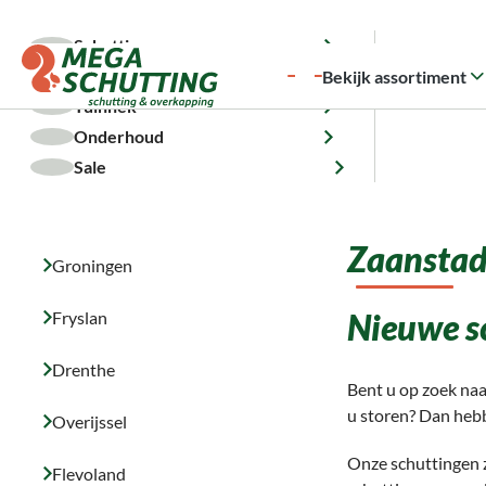
a naar de hoofdinhoud
Ga naar de zoekopdracht
Ga naar de hoofdnavigatie
5.000 m² voorraad
Snelle levering
Montageservice
Klant
Schutting
Overkapping
Bekijk assortiment
Tuinhek
Onderhoud
Home
Regio
Noord-Holland
Zaanstad
Sale
Zaansta
Groningen
Nieuwe s
Fryslan
Drenthe
Bent u op zoek naa
u storen? Dan hebb
Overijssel
Onze schuttingen z
Flevoland