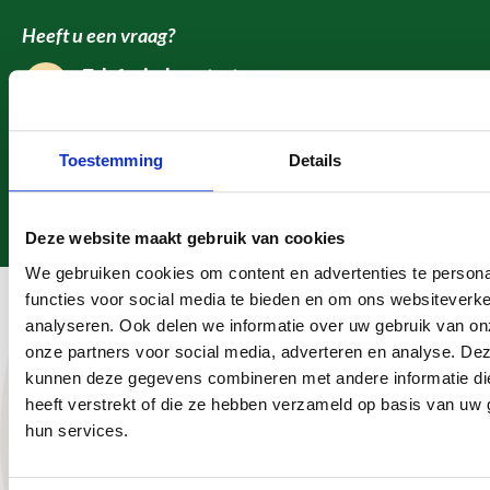
Heeft u een vraag?
Telefonisch contact
0113 - 405 131
Mailen
WhatsApp
info@megaschutting.nl
06 - 235 061 57
Toestemming
Details
Bezoek onze showroom
Noordland 17, Heinkenszand
Deze website maakt gebruik van cookies
We gebruiken cookies om content en advertenties te persona
Hulp & ondersteuning
functies voor social media te bieden en om ons websiteverke
analyseren. Ook delen we informatie over uw gebruik van on
Megaschutting
onze partners voor social media, adverteren en analyse. De
kunnen deze gegevens combineren met andere informatie di
Onze voordelen
heeft verstrekt of die ze hebben verzameld op basis van uw 
hun services.
Grote voorraad schuttingen, overkappingen en
onderdelen