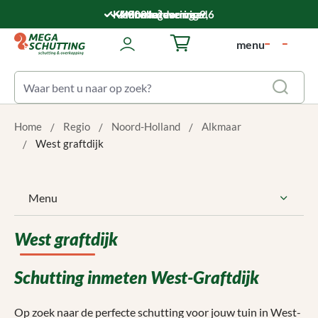
Ga naar de hoofdinhoud
Klantwaardering: 9,6
5.000 m² voorraad
Montageservice
Snelle levering
menu
Winkelwagentje bevat 0 art
Home
Regio
Noord-Holland
Alkmaar
West graftdijk
Menu
West graftdijk
Schutting inmeten West-Graftdijk
Op zoek naar de perfecte schutting voor jouw tuin in West-