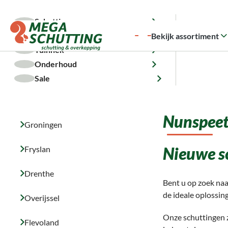
a naar de hoofdinhoud
Ga naar de zoekopdracht
Ga naar de hoofdnavigatie
5.000 m² voorraad
Snelle levering
Montageservice
Klant
Schutting
Overkapping
Bekijk assortiment
Tuinhek
Onderhoud
Home
Regio
Gelderland
Nunspeet
Sale
Nunspee
Groningen
Nieuwe s
Fryslan
Drenthe
Bent u op zoek naa
de ideale oplossing
Overijssel
Onze schuttingen z
Flevoland