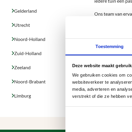
iedere tuin een pa
Gelderland
Ons team van ervar
ook in de gemeente
Utrecht
de (extra) privacy 
past, dan advisere
Noord-Holland
Toestemming
Dus, als u op zoek
Zuid-Holland
volgende plaatsen
Deze website maakt gebruik
Zeeland
We gebruiken cookies om cont
Noord-Brabant
websiteverkeer te analyseren
media, adverteren en analys
Limburg
verstrekt of die ze hebben v