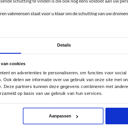
ssende schutting te vinden is die ook nog eens voldoet aan uw perso
en vakmensen staat voor u klaar om de schutting van uw dromen te
 Nunspeet. Wij zorgen voor een snelle en professionele levering 
in uw tuin en van uw nieuwe schutting kunt genieten. En als u niet
n wij u graag en stellen wij een schutting op maat voor u samen.
Details
 bent naar de beste schuttingen in Nunspeet, neem dan vandaag no
: Vierhouten, Nunspeet, Elspeet
 van cookies
ent en advertenties te personaliseren, om functies voor social
. Ook delen we informatie over uw gebruik van onze site met on
e. Deze partners kunnen deze gegevens combineren met andere i
erzameld op basis van uw gebruik van hun services.
Aanpassen