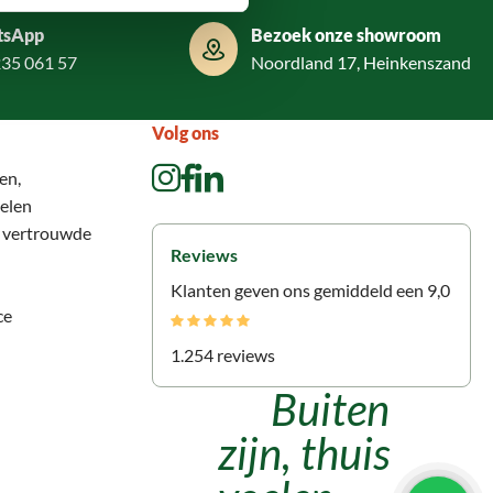
tsApp
Bezoek onze showroom
235 061 57
Noordland 17, Heinkenszand
Volg ons
en,
elen
n vertrouwde
Reviews
Klanten geven ons gemiddeld een 9,0
ce
1.254 reviews
Buiten
zijn, thuis