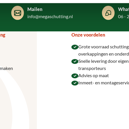
Mailen
Wha
info@megaschutting.nl
06 - 
ing
Onze voordelen
Grote voorraad schutting
overkappingen en onderd
Snelle levering door eige
 maken
transporteurs
Advies op maat
Inmeet- en montageservi