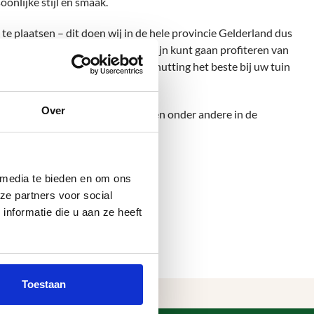
onlijke stijl en smaak.
 plaatsen – dit doen wij in de hele provincie Gelderland dus
en montage zodat u op korte termijn kunt gaan profiteren van
 helemaal zeker weet welk type schutting het beste bij uw tuin
Over
g contact met ons op. Wij plaatsen onder andere in de
 media te bieden en om ons
ze partners voor social
nformatie die u aan ze heeft
Toestaan