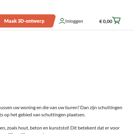
Over ons
Zakelijk bestellen
Showroom
Klantenservice
Maak 3D-ontwerp
Inloggen
€ 0,00
Winkelwagen
 tussen uw woning en die van uw buren? Dan zijn schuttingen
rts op het gebied van schuttingen plaatsen.
en, zoals hout, beton en kunststof. Dit betekent dat er voor