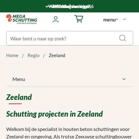
Ga naar de hoofdinhoud
Klantwaardering: 9,6
5.000 m² voorraad
Montageservice
Snelle levering
menu
Winkelwagentje bevat 0 art
Home
Regio
Zeeland
Menu
Zeeland
Schutting projecten in Zeeland
Welkom bij de specialist in houten beton schuttingen voor
Zeeland en omgeving. Als trotse Zeeuwse schuttingbouwer