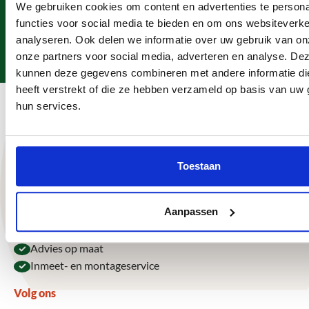
We gebruiken cookies om content en advertenties te persona
info@megaschutting.nl
06 - 235 061 57
functies voor social media te bieden en om ons websiteverke
Bezoek onze showroom
analyseren. Ook delen we informatie over uw gebruik van on
Noordland 17, Heinkenszand
onze partners voor social media, adverteren en analyse. De
kunnen deze gegevens combineren met andere informatie di
heeft verstrekt of die ze hebben verzameld op basis van uw 
Hulp & ondersteuning
hun services.
Megaschutting
Toestaan
Onze voordelen
Grote voorraad schuttingen, overkappingen en
Aanpassen
onderdelen
Snelle levering door eigen vertrouwde transporteurs
Advies op maat
Inmeet- en montageservice
Volg ons