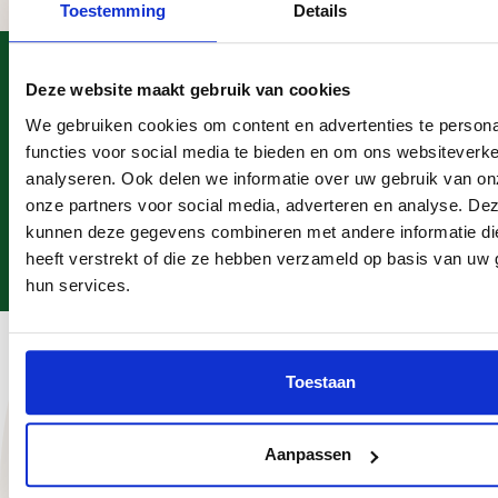
Toestemming
Details
Heeft u een vraag?
Deze website maakt gebruik van cookies
Telefonisch contact
We gebruiken cookies om content en advertenties te persona
0113 - 405 131
functies voor social media te bieden en om ons websiteverke
Mailen
WhatsApp
analyseren. Ook delen we informatie over uw gebruik van on
info@megaschutting.nl
06 - 235 061 57
onze partners voor social media, adverteren en analyse. De
Bezoek onze showroom
kunnen deze gegevens combineren met andere informatie di
Noordland 17, Heinkenszand
heeft verstrekt of die ze hebben verzameld op basis van uw 
hun services.
Hulp & ondersteuning
Toestaan
Megaschutting
Onze voordelen
Aanpassen
Grote voorraad schuttingen, overkappingen en