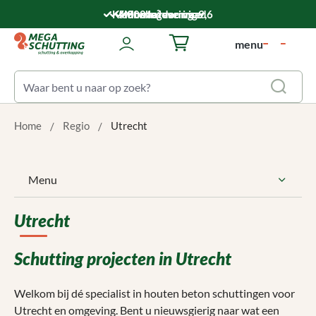
Ga naar de hoofdinhoud
Klantwaardering: 9,6
5.000 m² voorraad
Montageservice
Snelle levering
menu
Winkelwagentje bevat 0 art
Home
Regio
Utrecht
Menu
Utrecht
Schutting projecten in Utrecht
Welkom bij dé specialist in houten beton schuttingen voor
Utrecht en omgeving. Bent u nieuwsgierig naar wat een