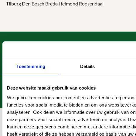
Tilburg Den Bosch Breda Helmond Roosendaal
Heeft u een vraag?
Telefonisch contact
0113 - 405 131
Toestemming
Details
Mailen
WhatsApp
info@megaschutting.nl
06 - 235 061 57
Bezoek onze showroom
Deze website maakt gebruik van cookies
Noordland 17, Heinkenszand
We gebruiken cookies om content en advertenties te persona
functies voor social media te bieden en om ons websiteverke
Hulp & ondersteuning
analyseren. Ook delen we informatie over uw gebruik van on
onze partners voor social media, adverteren en analyse. De
kunnen deze gegevens combineren met andere informatie di
Megaschutting
heeft verstrekt of die ze hebben verzameld op basis van uw 