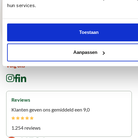
hun services.
Onze voordelen
Grote voorraad schuttingen, overkappingen en
onderdelen
Toestaan
Snelle levering door eigen vertrouwde transporteurs
Advies op maat
Aanpassen
Inmeet- en montageservice
Volg ons
Reviews
Klanten geven ons gemiddeld een 9,0
1.254 reviews