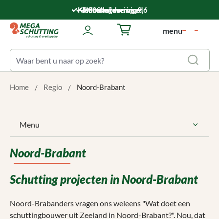
Ga naar de hoofdinhoud
Klantwaardering: 9,6
5.000 m² voorraad
Montageservice
Snelle levering
menu
Winkelwagentje bevat 0 art
Home
Regio
Noord-Brabant
Menu
Noord-Brabant
Schutting projecten in Noord-Brabant
Noord-Brabanders vragen ons weleens "Wat doet een
schuttingbouwer uit Zeeland in Noord-Brabant?". Nou, dat