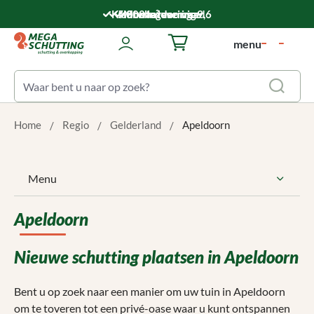
Ga naar de hoofdinhoud
Klantwaardering: 9,6
5.000 m² voorraad
Montageservice
Snelle levering
menu
Winkelwagentje bevat 0 art
Home
Regio
Gelderland
Apeldoorn
Menu
Apeldoorn
Nieuwe schutting plaatsen in Apeldoorn
Bent u op zoek naar een manier om uw tuin in Apeldoorn
om te toveren tot een privé-oase waar u kunt ontspannen