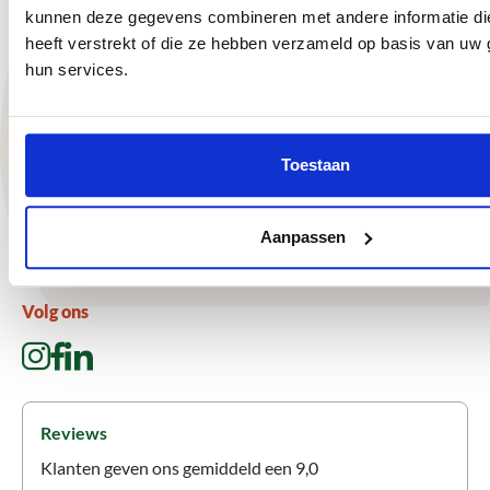
kunnen deze gegevens combineren met andere informatie di
heeft verstrekt of die ze hebben verzameld op basis van uw 
Megaschutting
hun services.
Onze voordelen
Grote voorraad schuttingen, overkappingen en
Toestaan
onderdelen
Snelle levering door eigen vertrouwde transporteurs
Aanpassen
Advies op maat
Inmeet- en montageservice
Volg ons
Reviews
Klanten geven ons gemiddeld een 9,0