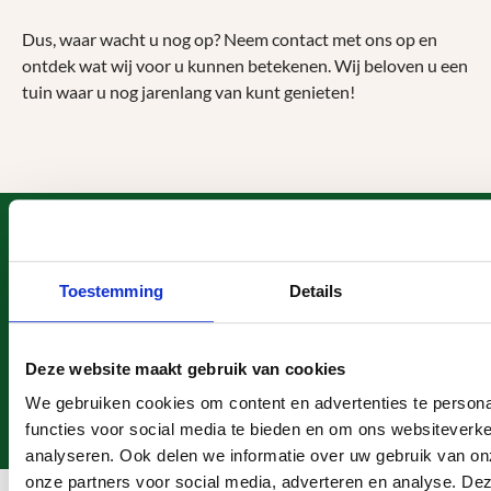
Dus, waar wacht u nog op? Neem contact met ons op en
ontdek wat wij voor u kunnen betekenen. Wij beloven u een
tuin waar u nog jarenlang van kunt genieten!
Heeft u een vraag?
Telefonisch contact
Toestemming
Details
0113 - 405 131
Mailen
WhatsApp
info@megaschutting.nl
06 - 235 061 57
Deze website maakt gebruik van cookies
Bezoek onze showroom
We gebruiken cookies om content en advertenties te persona
Noordland 17, Heinkenszand
functies voor social media te bieden en om ons websiteverke
analyseren. Ook delen we informatie over uw gebruik van on
Hulp & ondersteuning
onze partners voor social media, adverteren en analyse. De