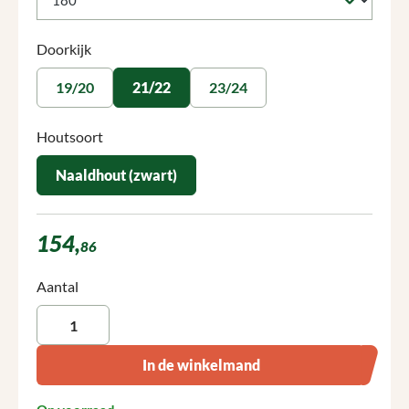
Selecteer
Doorkijk
19/20
21/22
23/24
Selecteer
Houtsoort
Naaldhout (zwart)
154,
86
Producthoeveelheid: Voer de gewenste hoeveelheid in of gebruik 
Aantal
In de winkelmand