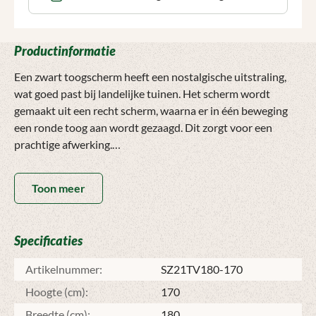
Productinformatie
Een zwart toogscherm heeft een nostalgische uitstraling,
wat goed past bij landelijke tuinen. Het scherm wordt
gemaakt uit een recht scherm, waarna er in één beweging
een ronde toog aan wordt gezaagd. Dit zorgt voor een
prachtige afwerking.
Let op: De zwarte beits op het toog scherm zal na enige tijd
Toon meer
gaan verkleuren. Dit is geen probleem, maar uiteraard
minder mooi dan de originele kleur. Om de kleur goed te
houden, is het aan te raden om het scherm elk jaar te
Specificaties
behandelen met de beits uit onze webshop.
Artikelnummer:
SZ21TV180-170
Hoogte (cm):
170
Breedte (cm):
180