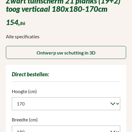
Zwart tuinscherm 21 planks (19+2)
toog verticaal 180x180-170cm
154,
86
Alle specificaties
Ontwerp uw schutting in 3D
Direct bestellen:
Selecteer
Hoogte (cm)
Selecteer
Breedte (cm)