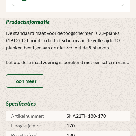
Productinformatie
De standaard maat voor de toogschermen is 22-planks
(19+2). Dit houd in dat het scherm aan de volle zijde 10
planken heeft, en aan de niet-volle zijde 9 planken.
Let op: deze maatvoering is berekend met een scherm van
180x180cm. Bij een horizontaal scherm zal het scherm
uiteraard uit minder planken bestaan als het een lager
Toon meer
scherm is.
Het horizontale toogscherm kan afgewerkt worden met een
afdeklat die geschikt is voor toogschermen. Dit is een platte
Specificaties
afdeklat die met de ronding van het toogscherm mee
gebogen kan worden.
Artikelnummer:
SNA22TH180-170
Hoogte (cm):
170
Het kan voorkomen dat de horizontale lijnen van de
verschillende schermen niet helemaal in lijn staan. Dit is
Breedte (cm):
180