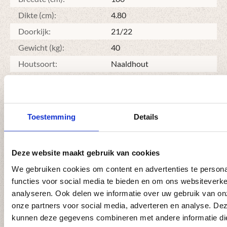
helaas niet te voorkomen en valt ook niet onder garantie.
Dikte (cm):
4.80
Doorkijk:
21/22
Het Grenen hout zal na verloop van tijd (ca. 1 á 2 jaar) gaan
vergrijzen. Om dit tegen te gaan kan de schutting gebeitst
Gewicht (kg):
40
worden. Doe dit pas na één jaar zodat het
Houtsoort:
Naaldhout
impregneermiddel de tijd heeft om uit het hout te dampen.
Materiaal:
Hout
Model:
Horizontale planken
Vorm:
Toog
Toestemming
Details
Montage
Deze website maakt gebruik van cookies
Instructievideo
We gebruiken cookies om content en advertenties te persona
Plaatsen van een hout-beton
functies voor social media te bieden en om ons websiteverke
schutting
analyseren. Ook delen we informatie over uw gebruik van on
8:55
onze partners voor social media, adverteren en analyse. De
kunnen deze gegevens combineren met andere informatie di