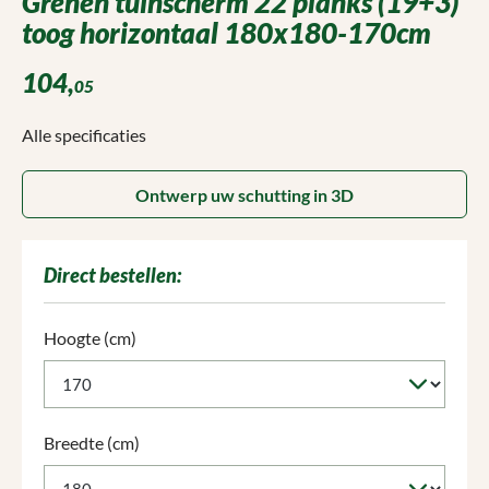
Grenen tuinscherm 22 planks (19+3)
toog horizontaal 180x180-170cm
104,
05
Alle specificaties
Ontwerp uw schutting in 3D
Direct bestellen:
Selecteer
Hoogte (cm)
Selecteer
Breedte (cm)