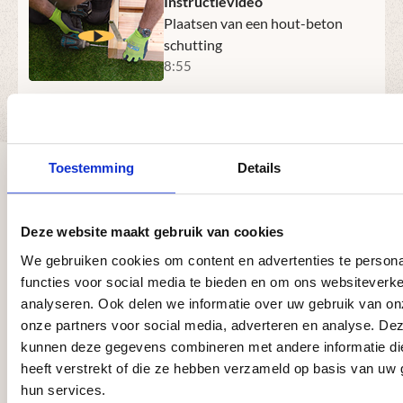
Instructievideo
Plaatsen van een hout-beton
schutting
8:55
Download montagehandleiding
Ervaringen van onze klanten
Toestemming
Details
Afbeeldingengalerij overslaan
Deze website maakt gebruik van cookies
Zeer tevreden! Vriendelijke
Ik ben zeer tevreden over mijn
Wij zijn zeer tevreden over de
Alleen maar vriendeli
Wij zijn 
We gebruiken cookies om content en advertenties te persona
medewerkers die met je meedenken in
bestelling bij Megaschutting. Alles is
geplaatste schutting door Mega-
vaklui die na telefonis
begin tot
functies voor social media te bieden en om ons websiteverke
oplossingen. Snelle en keurige
perfect verlopen — van het bestellen
schutting. Deze mensen werken ze
omstandigheden de vo
overkappi
analyseren. Ook delen we informatie over uw gebruik van on
levering!
tot aan de levering en de montage. De
vakkundig, netjes en zijn super
schutting hebben gepl
gezet. En
monteur was een echte professional:
vriendelijk. Zeker een aanrader voo
aanbevelen aan ander
keurig te
onze partners voor social media, adverteren en analyse. De
vriendelijk, werkt snel, netjes en met
diegene die een mooie schutting
kunnen deze gegevens combineren met andere informatie di
oog voor detail. De schutting staat er
vakkundig geplaats willen hebben.
heeft verstrekt of die ze hebben verzameld op basis van uw 
prachtig bij. Kortom, topkwaliteit en
hun services.