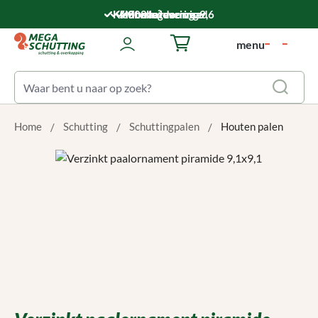
Ga naar de hoofdinhoud
Klantwaardering: 9,6
5.000 m² voorraad
Montageservice
Snelle levering
menu
Winkelwagentje bevat 0 art
Home
Schutting
Schuttingpalen
Houten palen
Afbeeldingengalerij overslaan