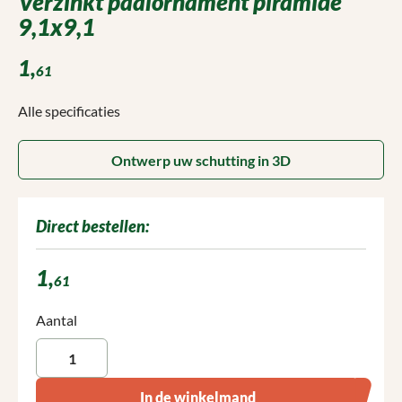
Verzinkt paalornament piramide
9,1x9,1
1,
61
Alle specificaties
Ontwerp uw schutting in 3D
Direct bestellen:
1,
61
Producthoeveelheid: Voer de gewenste hoeveelheid in of gebruik 
Aantal
In de winkelmand