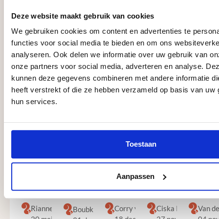
Deze website maakt gebruik van cookies
We gebruiken cookies om content en advertenties te persona
functies voor social media te bieden en om ons websiteverke
analyseren. Ook delen we informatie over uw gebruik van on
Ervaringen van onze klanten
onze partners voor social media, adverteren en analyse. De
kunnen deze gegevens combineren met andere informatie di
Afbeeldingengalerij overslaan
heeft verstrekt of die ze hebben verzameld op basis van uw 
hun services.
Zeer tevreden! Vriendelijke
Ik ben zeer tevreden over mijn
Wij zijn zeer tevreden over de
Alleen maar vriendeli
Wij zijn 
medewerkers die met je meedenken in
bestelling bij Megaschutting. Alles is
geplaatste schutting door Mega-
vaklui die na telefonis
begin tot
oplossingen. Snelle en keurige
perfect verlopen — van het bestellen
schutting. Deze mensen werken ze
omstandigheden de vo
overkappi
levering!
tot aan de levering en de montage. De
vakkundig, netjes en zijn super
schutting hebben gepl
gezet. En
Toestaan
monteur was een echte professional:
vriendelijk. Zeker een aanrader voo
aanbevelen aan ander
keurig te
vriendelijk, werkt snel, netjes en met
diegene die een mooie schutting
oog voor detail. De schutting staat er
vakkundig geplaats willen hebben.
Aanpassen
prachtig bij. Kortom, topkwaliteit en
uitstekende service! Aanrader!
Rianne Sintmaartensdijk, Bruinisse
Corry van Wonderen, Alkmaar
Ciska Koole, Nieuw
Van de
Boubker, Purmerend