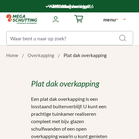
Ga naar de hoofdinhoud
Klantwaardering: 9,6
5.000 m² voorraad
Montageservice
Snelle levering
menu
Winkelwagentje bevat 0 art
Home
Overkapping
Plat dak overkapping
Plat dak overkapping
Een plat dak overkapping is een
losstaand buitenverblijf. U kunt een
prachtige tuinkamer realiseren
compleet met bijv. glazen
schuifwanden of een open
overkapping waarin u kunt genieten