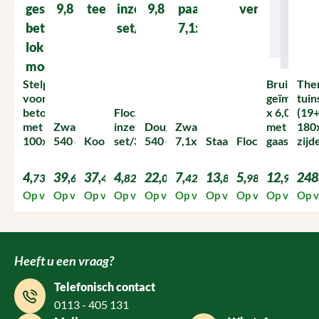
Stelplaat M16, geschikt
Bruin geï
The
voor de
geïmpregn
tuin
betonpoer/verandablok
Flocx
x 6,0 cm 4
(19+
met 2 losse moeren
Zwart balk 4,4 x 9,8 cm
inzetverfhulpbakje
Douglas balk 4,4 x 9,8 cm
Zwart paalornament bol
met sponn
180
100x100
540 cm lang
Koopmans zwarte teer
set/3ST
540 cm lang
7,1x7,1
Staartgrendel 400
Flocx verfhulpb
gaassche
zijd
4,
39,
37,
4,
22,
7,
13,
5,
12,
248
73
68
49
82
08
42
88
98
98
Op voorraad
Op voorraad
Op voorraad
Op voorraad
Op voorraad
Op voorraad
Op voorraad
Op voorraad
Op voorra
Op 
Heeft u een vraag?
Telefonisch contact
0113 - 405 131