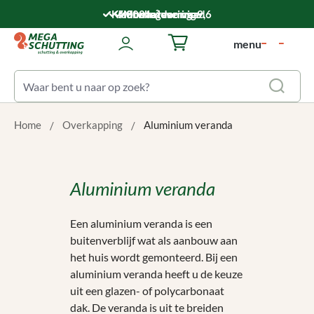
Ga naar de hoofdinhoud
Klantwaardering: 9,6
5.000 m² voorraad
Montageservice
Snelle levering
menu
Winkelwagentje bevat 0 art
Home
Overkapping
Aluminium veranda
Aluminium veranda
Een aluminium veranda is een
buitenverblijf wat als aanbouw aan
het huis wordt gemonteerd. Bij een
aluminium veranda heeft u de keuze
uit een glazen- of polycarbonaat
dak. De veranda is uit te breiden