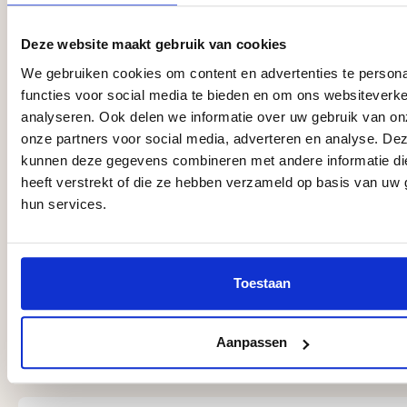
de kleur. Douglas gaat bij regelmatig
onderhoud ca. 15 jaar mee.
Deze website maakt gebruik van cookies
Kiest u voor een moderne,
We gebruiken cookies om content en advertenties te persona
onderhoudsarme veranda die
functies voor social media te bieden en om ons websiteverke
jarenlang dezelfde strakke
analyseren. Ook delen we informatie over uw gebruik van on
uitstraling houdt? Kies dan
onze partners voor social media, adverteren en analyse. De
aluminium. Kiest u voor een warme
kunnen deze gegevens combineren met andere informatie di
houtuitstraling en bent u bereid die
heeft verstrekt of die ze hebben verzameld op basis van uw 
met enig onderhoud te behouden?
hun services.
Dan is een douglas veranda een
goede overweging.
Toestaan
Aanpassen
Ervaringen van onze klanten
Afbeeldingengalerij overslaan