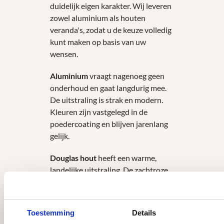
duidelijk eigen karakter. Wij leveren
zowel aluminium als houten
veranda's, zodat u de keuze volledig
kunt maken op basis van uw
wensen.
Aluminium
vraagt nagenoeg geen
onderhoud en gaat langdurig mee.
De uitstraling is strak en modern.
Kleuren zijn vastgelegd in de
poedercoating en blijven jarenlang
gelijk.
Douglas hout
heeft een warme,
landelijke uitstraling. De zachtroze
kleur van nieuw douglas is populair
en past bij een traditionele tuinstijl.
Hout vraagt wel onderhoud: beitsen
Toestemming
Details
verlengt de levensduur en behoudt