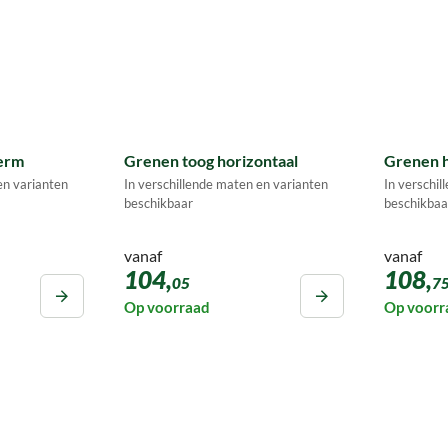
erm
Grenen toog horizontaal
Grenen h
en varianten
In verschillende maten en varianten
In verschi
beschikbaar
beschikbaa
vanaf
vanaf
104,
108,
05
7
Op voorraad
Op voorr