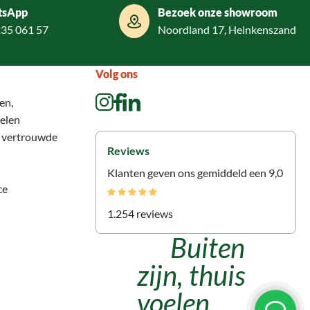
tsApp
Bezoek onze showroom
235 061 57
Noordland 17, Heinkenszand
Volg ons
en,
elen
n vertrouwde
Reviews
Klanten geven ons gemiddeld een 9,0
ce
1.254 reviews
Buiten
zijn, thuis
voelen