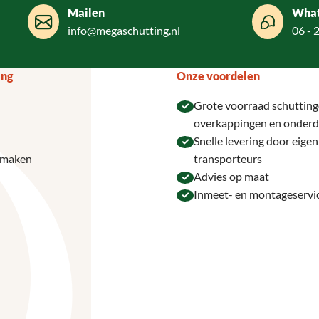
Mailen
Wha
info@megaschutting.nl
06 - 
ing
Onze voordelen
Grote voorraad schutting
overkappingen en onderd
Snelle levering door eige
 maken
transporteurs
Advies op maat
Inmeet- en montageservi