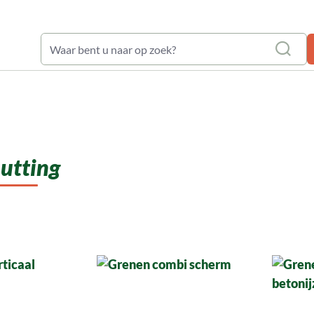
waardering: 9,6
utting