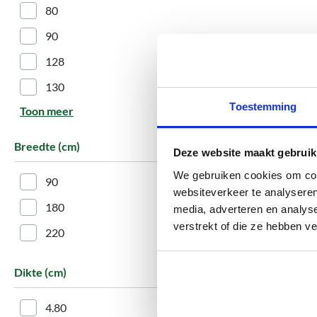
80
90
128
130
Toestemming
Toon meer
Breedte (cm)
Deze website maakt gebruik
We gebruiken cookies om cont
90
websiteverkeer te analyseren
180
media, adverteren en analys
verstrekt of die ze hebben v
220
Dikte (cm)
4.80