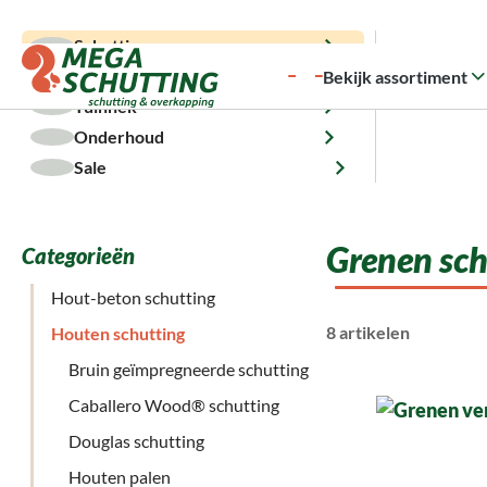
a naar de hoofdinhoud
Ga naar de zoekopdracht
Ga naar de hoofdnavigatie
5.000 m² voorraad
Snelle levering
Montageservice
Klant
Schutting
Overkapping
Bekijk assortiment
Tuinhek
Onderhoud
Home
Schutting
Houten schutting
Grenen schutting
Sale
Grenen sch
Categorieën
Hout-beton schutting
8 artikelen
Houten schutting
Bruin geïmpregneerde schutting
Caballero Wood® schutting
Douglas schutting
Houten palen