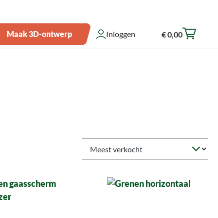
Over ons
Zakelijk bestellen
Showroom
Klantenservice
Maak 3D-ontwerp
Inloggen
€ 0,00
Winkelwagen