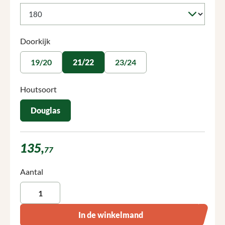
Selecteer
Doorkijk
19/20
21/22
23/24
Selecteer
Houtsoort
Douglas
135,
77
Producthoeveelheid: Voer de gewenste hoeveelheid in of gebruik 
Aantal
In de winkelmand