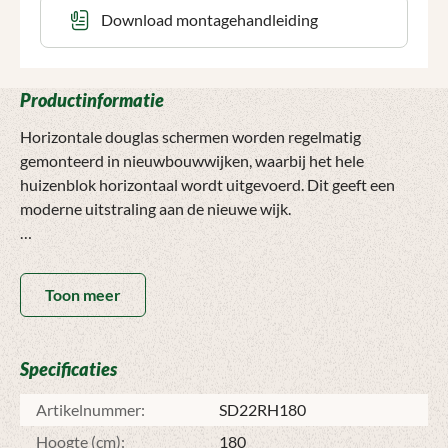
Download montagehandleiding
Productinformatie
Horizontale douglas schermen worden regelmatig
gemonteerd in nieuwbouwwijken, waarbij het hele
huizenblok horizontaal wordt uitgevoerd. Dit geeft een
moderne uitstraling aan de nieuwe wijk.
Horizontale douglas schermen worden ook wel verkocht als
aansluiting op een douglas overkapping, om het geheel van
Toon meer
de tuin in dezelfde stijl te doen zijn.
Het kan voorkomen dat de horizontale lijnen van de
Specificaties
verschillende schermen niet helemaal gelijk lopen. Dit is
vooral als u een combinatie maakt van verschillende
Artikelnummer:
SD22RH180
hoogtes. Een lager scherm heeft minder planken, het kan
Hoogte (cm):
180