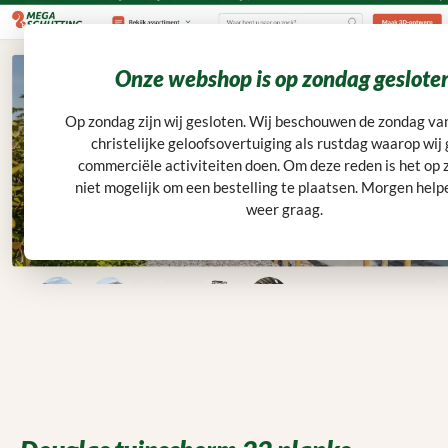
Ga naar de hoofdinhoud
Klantwaardering: 9,6
5.000 m² voorraad
Montageservice
Snelle levering
menu
Winkelwagentje bevat 0 art
Onze webshop is op zondag geslote
Op zondag zijn wij gesloten. Wij beschouwen de zondag va
christelijke geloofsovertuiging als rustdag waarop wij
commerciële activiteiten doen. Om deze reden is het op
Home
Schutting
Tuinschermen
Rechte schermen
niet mogelijk om een bestelling te plaatsen. Morgen helpe
weer graag.
Afbeeldingengalerij overslaan