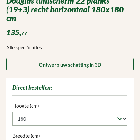
Douglas tuinscherm 22 planks
(19+3) recht horizontaal 180x180
cm
135,
77
Alle specificaties
Ontwerp uw schutting in 3D
Direct bestellen:
Selecteer
Hoogte (cm)
Selecteer
Breedte (cm)